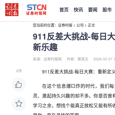
首页
快讯
要闻
股市
您当前的位置：
证券时报
>
公司
>
正文
911反差大挑战-每
新乐趣
来源：证券时报网
作者：蔡英文
2026-02-07 
911反差大挑战-每日大赛：重新定义
点赞
在这个信息爆💥炸的时代，我们
灵、激起持久兴趣的却不多。你是否曾
学习之余，想找个能真正放松又能有所收