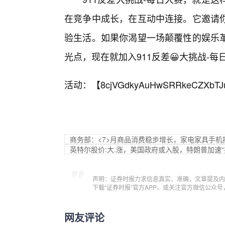
在竞争中成长，在互动中连接。它邀请
验生活。如果你渴望一场颠覆性的娱乐
光点，现在就加入911反差😀大挑战-
活动：【
8cjVGdkyAuHwSRRkeCZXbTJ
商务部：<7>月商品消费稳步增长，家电家具手机
英特尔股价:大.涨，美国政府或入股，特朗普加速“
声明：证券时报力求信息真实、准确，文章提及内
下载“证券时报”官方APP，或关注官方微信公众
网友评论