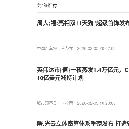
为你推荐
周大;福:亮相双11天猫“超级首饰发布
中国汽车报
蔡英文
2026-02-05 20:07:08
英伟达市{值}一夜蒸发1.4万亿元，
10亿美元减持计划
城市观察员
李梓萌
2026-02-03 10:29:08
曙.光云立体密算体系重磅发布 打