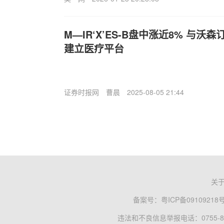
M—IR‘X’ES-B盘中涨近8% 与
建立医疗平台
证券时报网
曹晨
2025-08-05 21:44
关
备案号：
粤ICP备09109218
违法和不良信息举报电话：0755-83