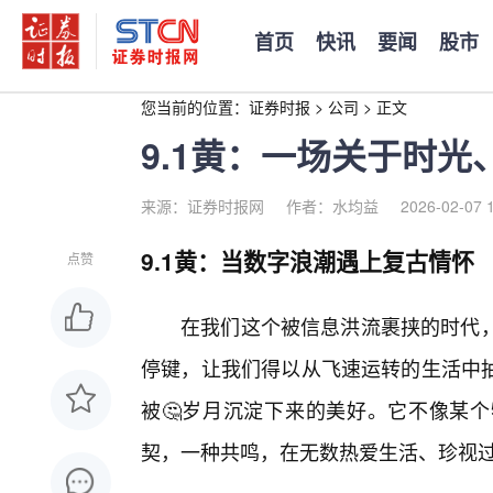
首页
快讯
要闻
股市
您当前的位置：
证券时报
>
公司
>
正文
9.1黄：一场关于时
来源：证券时报网
作者：水均益
2026-02-07 
9.1黄：当数字浪潮遇上复古情怀
点赞
在我们这个被信息洪流裹挟的时代，
停键，让我们得以从飞速运转的生活中
被🤔岁月沉淀下来的美好。它不像某
契，一种共鸣，在无数热爱生活、珍视