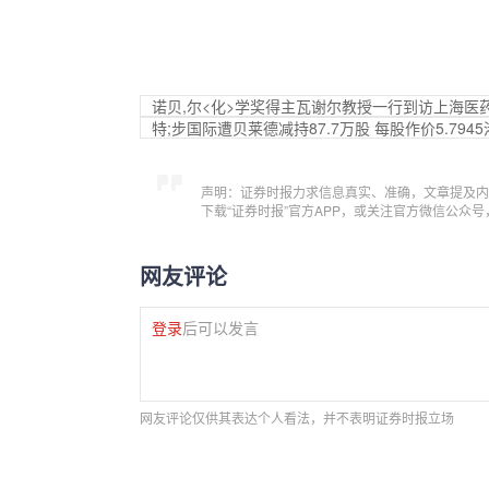
诺贝,尔<化>学奖得主瓦谢尔教授一行到访上海医
特;步国际遭贝莱德减持87.7万股 每股作价5.794
声明：证券时报力求信息真实、准确，文章提及内
下载“证券时报”官方APP，或关注官方微信公众
网友评论
登录
后可以发言
网友评论仅供其表达个人看法，并不表明证券时报立场